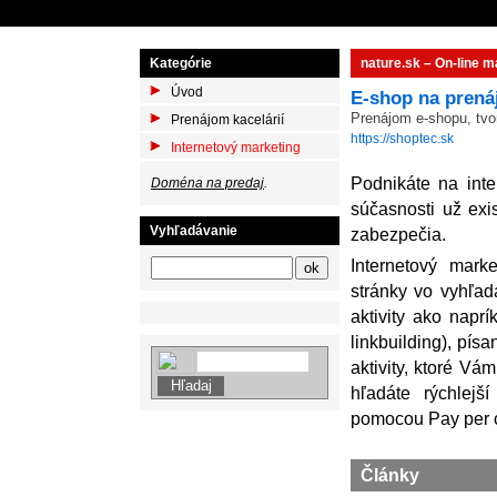
Kategórie
nature.sk – On-line m
Úvod
E-shop na prená
Prenájom e-shopu, tvo
Prenájom kacelárií
https://shoptec.sk
Internetový marketing
Podnikáte na inte
Doména na predaj
.
súčasnosti už exi
Vyhľadávanie
zabezpečia.
Internetový mark
stránky vo vyhľa
aktivity ako napr
linkbuilding), pís
aktivity, ktoré Vá
hľadáte rýchlejš
pomocou Pay per c
Články